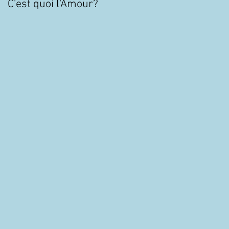
C'est quoi l'Amour?
TOC : 5 minutes pour
mieux comprendre le
Trouble Obsessionnel
Compulsif