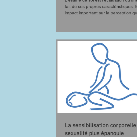
L'estime de soi est l'évaluation qu'u
fait de ses propres caractéristiques. 
impact important sur la perception qu
La sensibilisation corporell
sexualité plus épanouie