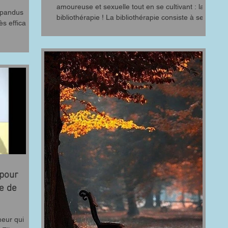
amoureuse et sexuelle tout en se cultivant : la
répandus
bibliothérapie ! La bibliothérapie consiste à se...
ès efficace
 pour
e de
meur qui