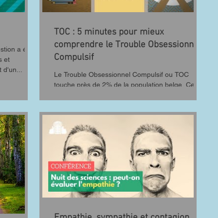
TOC : 5 minutes pour mieux
comprendre le Trouble Obsessionnel
stion a été
Compulsif
 et
 d'un...
Le Trouble Obsessionnel Compulsif ou TOC
touche près de 2% de la population belge. Ce
trouble apparaît généralement au début de
l'âge...
Empathie, sympathie et contagion