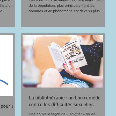
ne personne
Les addictions sexuelles touchent entre 3 et 6%
Elle a un
de la population, plus principalement les
e...
hommes et ce phénomène est devenu plus...
La bibliothérapie : un bon remède
contre les difficultés sexuelles
e pour une
Une nouvelle façon de « soigner » sa vie