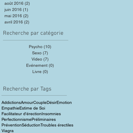
août 2016
(2)
2 posts
juin 2016
(1)
1 post
mai 2016
(2)
2 posts
avril 2016
(2)
2 posts
Recherche par catégorie
Psycho
(10)
10 posts
Sexo
(7)
7 posts
Video
(7)
7 posts
Evénement
(0)
0 post
Livre
(0)
0 post
Recherche par Tags
Addictions
Amour
Couple
Désir
Emotion
Empathie
Estime de Soi
Facilitateur d'érection
Insomnies
Perfectionnisme
Préliminaires
Prévention
Séduction
Troubles érectiles
Viagra