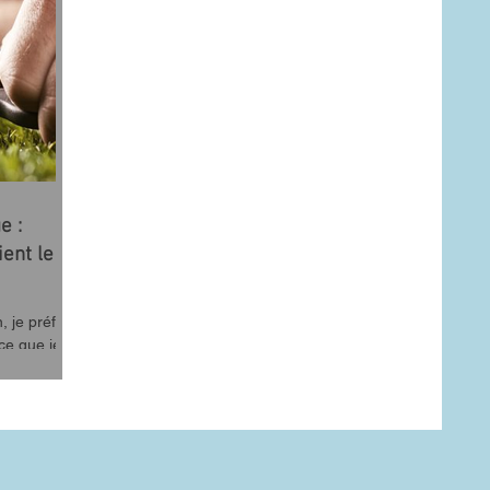
e :
ent le
, je préfère
 ce que je