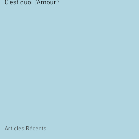
C'est quoi l'Amour?
TOC : 5 minutes pour
mieux comprendre le
Trouble Obsessionnel
Compulsif
Articles Récents