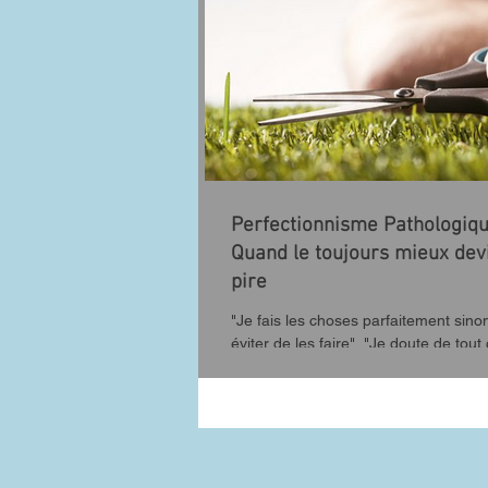
Perfectionnisme Pathologiqu
Quand le toujours mieux devi
pire
"Je fais les choses parfaitement sinon
éviter de les faire", "Je doute de tout
fais", "Je dois être parfait pour ne...