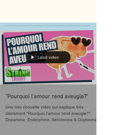
Load video
"Pourquoi l'amour rend aveugle?"
Une très chouette vidéo qui explique très
clairement "Pourquoi l'amour rend aveugle?".
Dopamine, Endorphine, Sérotonine & Ocytocine :
ces...