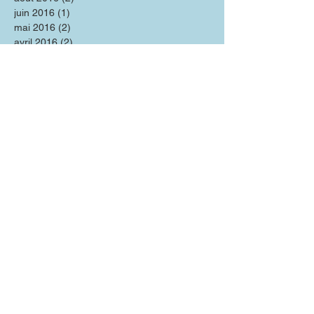
juin 2016
(1)
1 post
mai 2016
(2)
2 posts
avril 2016
(2)
2 posts
Recherche par catégorie
Psycho
(10)
10 posts
Sexo
(7)
7 posts
Video
(7)
7 posts
Evénement
(0)
0 post
Livre
(0)
0 post
Recherche par Tags
Addictions
Amour
Couple
Désir
Emotion
Empathie
Estime de Soi
Facilitateur d'érection
Insomnies
Perfectionnisme
Préliminaires
Prévention
Séduction
Troubles érectiles
Viagra
Contact