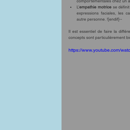
comportementales chez un aut
L’
empathie motrice
 se défini
expressions faciales, les c
autre personne. ![endif]-- 
Il est essentiel de faire la diff
concepts sont particulièrement bie
https://www.youtube.com/w