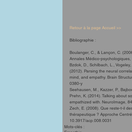
Retour à la page Accueil >>
Bibliographie : 
Boulanger, C., & Lançon, C. (2006
Annales Médico-psychologiques, 
Bzdok, D., Schilbach, L., Vogeley, 
(2012). Parsing the neural correla
mind, and empathy. Brain Structu
0380-y
Seehausen, M., Kazzer, P., Bajbouj
Prehn, K. (2014). Talking about so
empathized with. NeuroImage, 84
Zech, E. (2008). Que reste-t-il d
thérapeutique ? Approche Centrée 
10.3917/acp.008.0031
Mots-clés :