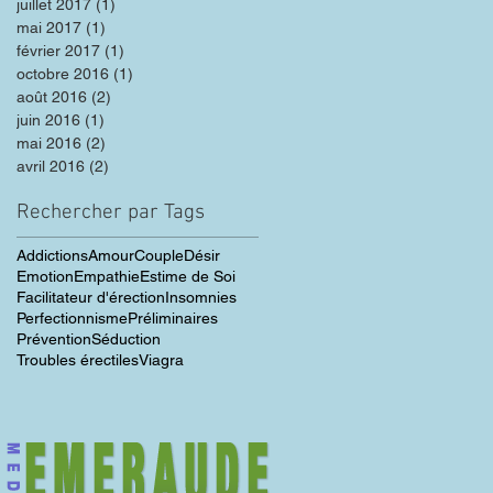
juillet 2017
(1)
1 post
mai 2017
(1)
1 post
février 2017
(1)
1 post
octobre 2016
(1)
1 post
août 2016
(2)
2 posts
juin 2016
(1)
1 post
mai 2016
(2)
2 posts
avril 2016
(2)
2 posts
Rechercher par Tags
Addictions
Amour
Couple
Désir
Emotion
Empathie
Estime de Soi
Facilitateur d'érection
Insomnies
Perfectionnisme
Préliminaires
Prévention
Séduction
Troubles érectiles
Viagra