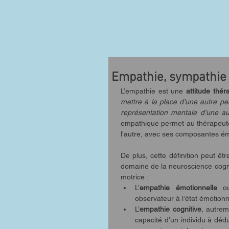
Empathie, sympathie 
L’empathie est une 
attitude thér
mettre à la place d’une autre p
représentation mentale d’une a
empathique permet au thérapeute q
l'autre, avec ses composantes émo
De plus, cette définition peut ê
domaine de la neuroscience cogniti
motrice : 
L’
empathie émotionnelle 
o
observateur à l’état émotionn
L’
empathie cognitive
, autrem
capacité d’un individu à déd