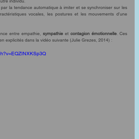
re individu.  
t par la tendance automatique à imiter et se synchroniser sur les 
aractéristiques vocales, les postures et les mouvements d’une 
érence entre empathie, 
sympathie
 et 
contagion émotionnelle
. Ces 
n explicités dans la vidéo suivante (Julie Grezes, 2014) : 
atch?v=EQZlNXKSp3Q