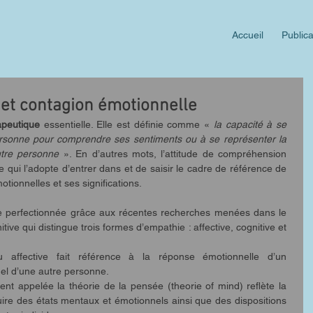
Accueil
Publica
et contagion émotionnelle
apeutique
 essentielle. Elle est définie comme « 
la capacité à se 
ersonne pour comprendre ses sentiments ou à se représenter la 
utre personne
 ». En d’autres mots, l’attitude de compréhension 
ui l’adopte d’entrer dans et de saisir le cadre de référence de 
tionnelles et ses significations.
tre perfectionnée grâce aux récentes recherches menées dans le 
ve qui distingue trois formes d’empathie : affective, cognitive et 
u affective fait référence à la réponse émotionnelle d’un 
el d’une autre personne.  
ent appelée la théorie de la pensée (theorie of mind) reflète la 
uire des états mentaux et émotionnels ainsi que des dispositions 