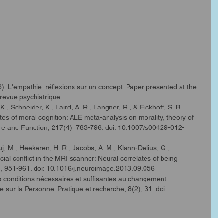
). L'empathie: réflexions sur un concept. Paper presented at the 
revue psychiatrique.
K., Schneider, K., Laird, A. R., Langner, R., & Eickhoff, S. B. 
tes of moral cognition: ALE meta-analysis on morality, theory of 
re and Function, 217(4), 783-796. doi: 10.1007/s00429-012-
, M., Heekeren, H. R., Jacobs, A. M., Klann-Delius, G., . . . 
cial conflict in the MRI scanner: Neural correlates of being 
, 951-961. doi: 10.1016/j.neuroimage.2013.09.056
es conditions nécessaires et suffisantes au changement 
sur la Personne. Pratique et recherche, 8(2), 31. doi: 